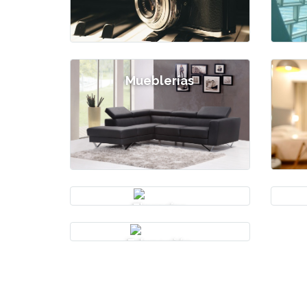
Mueblerías
Florerías
Educación