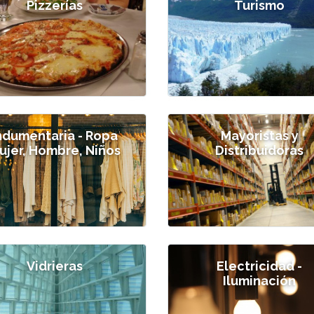
Pizzerías
Turismo
ndumentaria - Ropa
Mayoristas y
ujer, Hombre, Niños
Distribuidoras
Vidrieras
Electricidad -
Iluminación