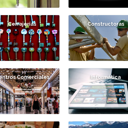
Cerrajerías
Constructoras
entros Comerciales
Informática