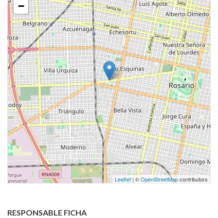
−
Leaflet
| ©
OpenStreetMap
contributors
RESPONSABLE FICHA