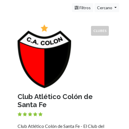
Servicios
(Profesionales
Filtros
Cercano
y
Oficios)
Tecnología
CLUBES
Pizzerías
Turismo
Noticias
e
Información
Salud,
Belleza
y
Cosmética
Club Atlético Colón de
Indumentaria
Santa Fe
-
Ropa
Mujer,
Hombre,
Club Atlético Colón de Santa Fe - El Club del