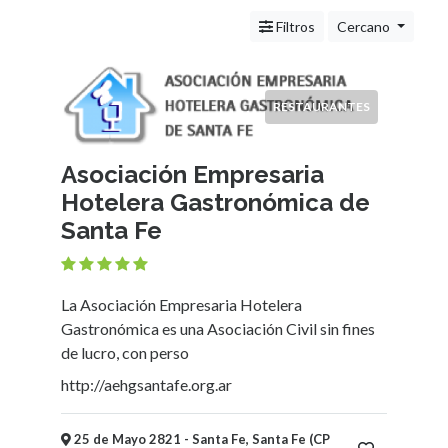
Servicios
(Profesionales
Filtros
Cercano
y
Oficios)
Tecnología
RESTAURANTES
Pizzerías
Turismo
Noticias
Asociación Empresaria
e
Hotelera Gastronómica de
Información
Santa Fe
Salud,
Belleza
y
La Asociación Empresaria Hotelera
Cosmética
Gastronómica es una Asociación Civil sin fines
Indumentaria
de lucro, con perso
-
http://aehgsantafe.org.ar
Ropa
Mujer,
Hombre,
25 de Mayo 2821 - Santa Fe, Santa Fe (CP