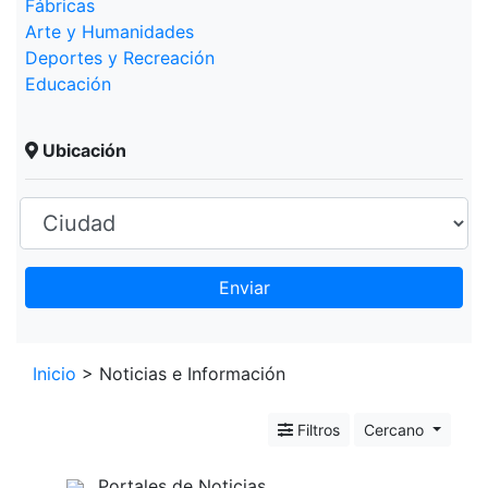
Fábricas
Arte y Humanidades
Deportes y Recreación
Educación
Ubicación
Enviar
Leaflet
+
Inicio
> Noticias e Información
−
Filtros
Cercano
Portales de Noticias