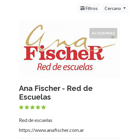
Servicios
(Profesionales
Filtros
Cercano
y
Oficios)
Tecnología
ACADEMIAS
Pizzerías
Turismo
Noticias
e
Información
Salud,
Belleza
Ana Fischer - Red de
y
Escuelas
Cosmética
Indumentaria
-
Ropa
Red de escuelas
Mujer,
https://www.anafischer.com.ar
Hombre,