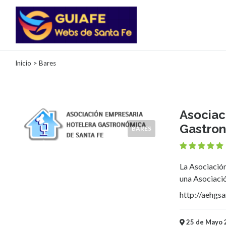
Categorías
Inicio
> Bares
Autos
Inmobiliarias
Clubes
Asociac
Bares
Gastron
BARES
Restaurantes
Cerrajerías
Constructoras
Academias
La Asociació
Veterinarias
una Asociación
Centros
http://aehgsa
Comerciales
Informática
25 de Mayo 2