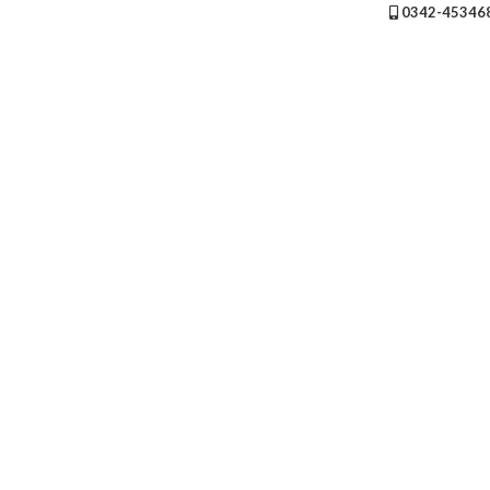
Servicios
0342-45346
(Profesionales
y
Oficios)
Tecnología
Pizzerías
Turismo
Noticias
e
Información
Salud,
Belleza
y
Cosmética
Indumentaria
-
Ropa
Mujer,
Hombre,