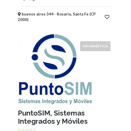
Niños
Mayoristas
buenos aires 344 - Rosario, Santa Fe (CP
y
2000)
Distribuidoras
Supermercados,
Mercados,
Almacenes
INFORMÁTICA
y
Kioscos
Fotografía
Vidrieras
Electricidad
-
Iluminación
Alimentación
-
PuntoSIM, Sistemas
Comidas
Integrados y Móviles
-
Bebidas