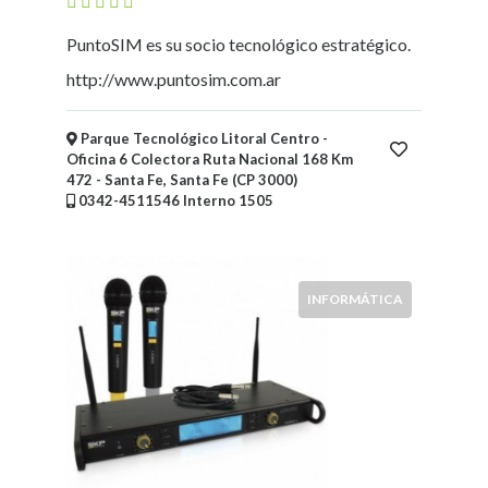
Mueblerías
PuntoSIM es su socio tecnológico estratégico.
Hoteles
Asociaciones
http://www.puntosim.com.ar
-
Entidades
Parque Tecnológico Litoral Centro -
intermedias
Oficina 6 Colectora Ruta Nacional 168 Km
Bicicleterías
472 - Santa Fe, Santa Fe (CP 3000)
Florerías
0342-4511546 Interno 1505
Fábricas
Arte
y
INFORMÁTICA
Humanidades
Deportes
y
Recreación
Educación