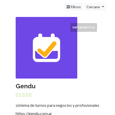
Servicios
(Profesionales
Filtros
Cercano
y
Oficios)
Tecnología
INFORMÁTICA
Pizzerías
Turismo
Noticias
e
Información
Salud,
Belleza
y
Cosmética
Gendu
Indumentaria
-
Ropa
Mujer,
sistema de turnos para negocios y profesionales
Hombre,
https://gendu.com.ar