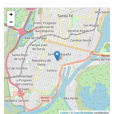
+
−
Leaflet
| ©
OpenStreetMap
contributors