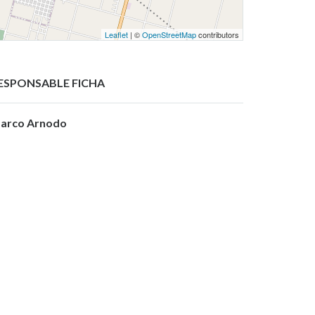
Leaflet
| ©
OpenStreetMap
contributors
ESPONSABLE FICHA
arco Arnodo