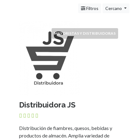
Servicios
(Profesionales
Filtros
Cercano
y
Oficios)
Tecnología
MAYORISTAS Y DISTRIBUIDORAS
Pizzerías
Turismo
Noticias
e
Información
Salud,
Belleza
y
Cosmética
Distribuidora JS
Indumentaria
-
Ropa
Mujer,
Distribución de fiambres, quesos, bebidas y
Hombre,
productos de almacén. Amplia variedad de