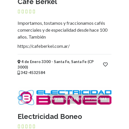
Café Berkel
Mueblerías
Hoteles
Asociaciones
Importamos, tostamos y fraccionamos cafés
-
comerciales y de especialidad desde hace 100
Entidades
años. También
intermedias
https://cafeberkel.com.ar/
Bicicleterías
Florerías
Fábricas
4 de Enero 3300 - Santa Fe, Santa Fe (CP
Arte
3000)
342-4532584
y
Humanidades
Deportes
y
MAYORISTAS Y DISTRIBUIDORAS
Recreación
Educación
Electricidad Boneo