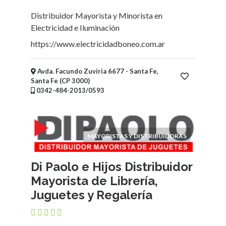
Ubicación
Distribuidor Mayorista y Minorista en
Electricidad e Iluminación
×
Ciudad
https://www.electricidadboneo.com.ar
Enviar
Avda. Facundo Zuviria 6677 - Santa Fe,
Santa Fe (CP 3000)
0342-484-2013/0593
MAYORISTAS Y DISTRIBUIDORAS
Di Paolo e Hijos Distribuidor
Mayorista de Librería,
Juguetes y Regalería