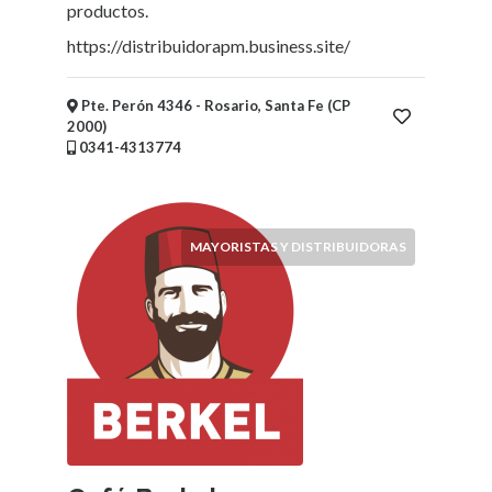
Niños
productos.
Mayoristas
https://distribuidorapm.business.site/
y
Distribuidoras
Pte. Perón 4346 - Rosario, Santa Fe (CP
Supermercados,
2000)
Mercados,
0341-4313774
Almacenes
y
Kioscos
Fotografía
MAYORISTAS Y DISTRIBUIDORAS
Vidrieras
Electricidad
-
Iluminación
Alimentación
-
Comidas
-
Bebidas