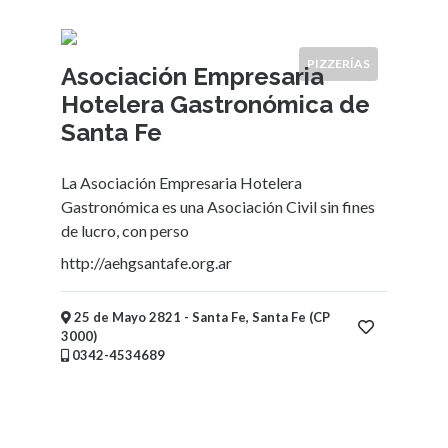
Servicios
(Profesionales
y
PIZZERÍAS
Asociación Empresaria
Oficios)
Tecnología
Hotelera Gastronómica de
Pizzerías
Santa Fe
Turismo
Noticias
La Asociación Empresaria Hotelera
e
Gastronómica es una Asociación Civil sin fines
Información
de lucro, con perso
Salud,
http://aehgsantafe.org.ar
Belleza
y
Cosmética
25 de Mayo 2821 - Santa Fe, Santa Fe (CP
Indumentaria
3000)
0342-4534689
-
Ropa
Mujer,
Hombre,