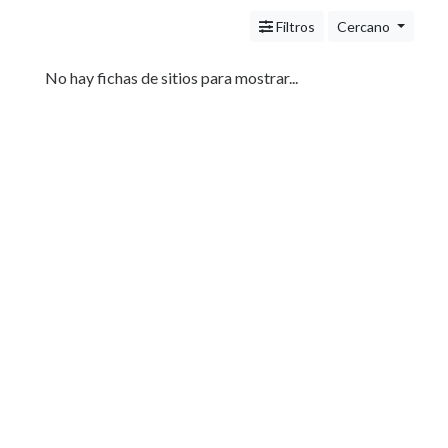
Servicios
(Profesionales
Filtros
Cercano
y
Oficios)
No hay fichas de sitios para mostrar...
Tecnología
Pizzerías
Turismo
Noticias
e
Información
Salud,
Belleza
y
Cosmética
Indumentaria
-
Ropa
Mujer,
Hombre,