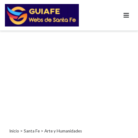
Categorías
Autos
Inmobiliarias
Clubes
Bares
Restaurantes
Cerrajerías
Constructoras
Academias
Veterinarias
Centros
Comerciales
Informática
Inicio
>
Santa Fe
> Arte y Humanidades