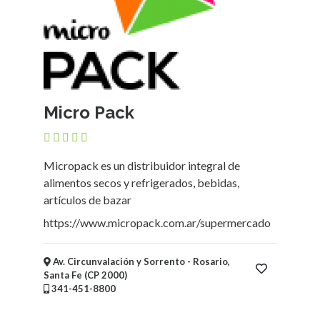
Alimentación
-
Comidas
-
Bebidas
Mueblerías
Micro Pack
Hoteles
Asociaciones
-
Micropack es un distribuidor integral de
Entidades
alimentos secos y refrigerados, bebidas,
intermedias
artículos de bazar
Bicicleterías
Florerías
https://www.micropack.com.ar/supermercado
Fábricas
Arte
Av. Circunvalación y Sorrento - Rosario,
y
Santa Fe (CP 2000)
Humanidades
341-451-8800
Deportes