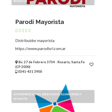
KIOSCOS
Niños
Mayoristas
y
Distribuidoras
Parodi Mayorista
Supermercados,
Mercados,
Almacenes
Distribuidor mayorista
y
https://www.parodisrl.com.ar
Kioscos
Kioscos
y
Bv. 27 de Febrero 3734 - Rosario, Santa Fe
(CP 2000)
Stores
0341-431 3900
24
hs
Fotografía
Vidrieras
SUPERMERCADOS, MERCADOS, ALMACENES Y
Electricidad
KIOSCOS
-
Iluminación