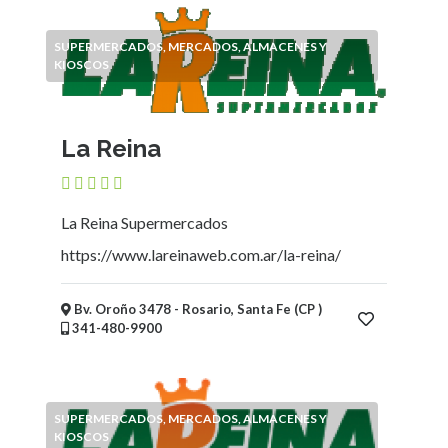
y
Recreación
SUPERMERCADOS, MERCADOS, ALMACENES Y
Educación
KIOSCOS
Ubicación
La Reina
×
Ciudad
La Reina Supermercados
Enviar
https://www.lareinaweb.com.ar/la-reina/
Bv. Oroño 3478 - Rosario, Santa Fe (CP )
341-480-9900
SUPERMERCADOS, MERCADOS, ALMACENES Y
KIOSCOS