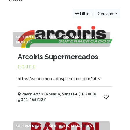
Servicios
(Profesionales
Filtros
Cercano
y
Oficios)
Tecnología
Pizzerías
SUPERMERCADOS, MERCADOS, ALMACENES Y
Turismo
KIOSCOS
Noticias
Arcoiris Supermercados
e
Información
Salud,
Belleza
https://supermercadospremium.com/site/
y
Cosmética
Pavón 4928 - Rosario, Santa Fe (CP 2000)
Indumentaria
341-4667227
-
Ropa
Mujer,
Hombre,
SUPERMERCADOS, MERCADOS, ALMACENES Y