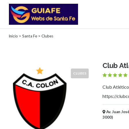
Categorías
Inicio
>
Santa Fe
> Clubes
Autos
Inmobiliarias
Clubes
Club At
Bares
CLUBES
Restaurantes
Cerrajerías
Club Atlético
Constructoras
Academias
https://clubc
Veterinarias
Centros
Av. Juan José
Comerciales
3000)
Informática