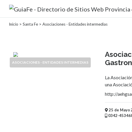
Inicio
>
Santa Fe
> Asociaciones - Entidades intermedias
Categorías
Autos
Asociac
Inmobiliarias
Gastron
Clubes
ASOCIACIONES - ENTIDADES INTERMEDIAS
Bares
Restaurantes
La Asociació
Cerrajerías
una Asociación
Constructoras
http://aehgsa
Academias
Veterinarias
25 de Mayo 2
Centros
0342-45346
Comerciales
Informática