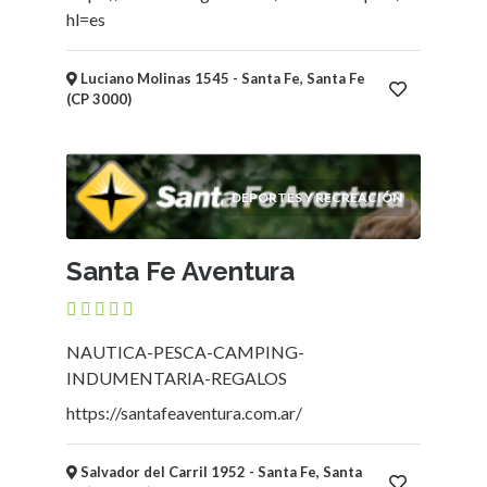
Niños
hl=es
Mayoristas
y
Luciano Molinas 1545 - Santa Fe, Santa Fe
Distribuidoras
(CP 3000)
Supermercados,
Mercados,
Almacenes
y
DEPORTES Y RECREACIÓN
Kioscos
Fotografía
Santa Fe Aventura
Vidrieras
Electricidad
-
Iluminación
NAUTICA-PESCA-CAMPING-
Alimentación
INDUMENTARIA-REGALOS
-
https://santafeaventura.com.ar/
Comidas
-
Salvador del Carril 1952 - Santa Fe, Santa
Bebidas