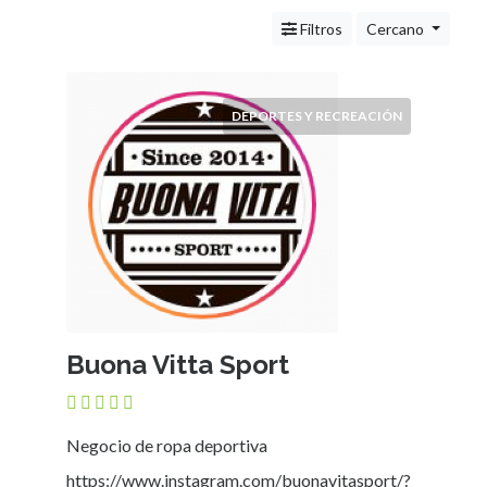
Servicios
(Profesionales
Filtros
Cercano
y
Oficios)
Tecnología
DEPORTES Y RECREACIÓN
Pizzerías
Turismo
Noticias
e
Información
Salud,
Belleza
y
Cosmética
Buona Vitta Sport
Indumentaria
-
Ropa
Mujer,
Negocio de ropa deportiva
Hombre,
https://www.instagram.com/buonavitasport/?