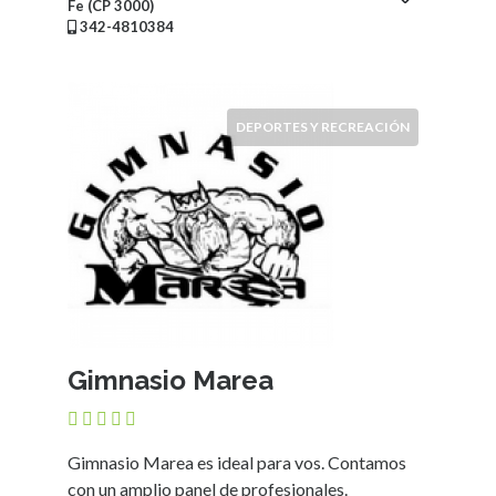
Fe (CP 3000)
Mueblerías
342-4810384
Hoteles
Asociaciones
-
Entidades
DEPORTES Y RECREACIÓN
intermedias
Bicicleterías
Florerías
Fábricas
Arte
y
Humanidades
Deportes
y
Gimnasio Marea
Recreación
Gimnasios
Educación
Gimnasio Marea es ideal para vos. Contamos
con un amplio panel de profesionales.