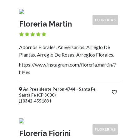
Servicios
(Profesionales
y
FLORERÍAS
Florería Martín
Oficios)
Tecnología
Pizzerías
Turismo
Adornos Florales. Aniversarios. Arreglo De
Noticias
Plantas. Arreglo De Rosas. Arreglos Florales.
e
https://www.instagram.com/floreria.martin/?
Información
hl=es
Salud,
Belleza
Av. Presidente Perón 4744 - Santa Fe,
y
Santa Fe (CP 3000)
Cosmética
0342-4551831
Indumentaria
-
Ropa
Mujer,
FLORERÍAS
Florería Fiorini
Hombre,