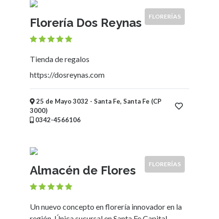
Ubicación
FLORERÍAS
Florería Dos Reynas
×
Ciudad
Tienda de regalos
Enviar
https://dosreynas.com
25 de Mayo 3032 - Santa Fe, Santa Fe (CP
3000)
0342-4566106
FLORERÍAS
Almacén de Flores
Un nuevo concepto en florería innovador en la
región. Única sucursal en Santa Fe Capital.