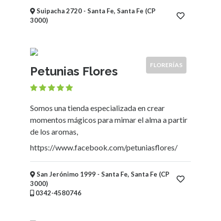
Mueblerías
Suipacha 2720 - Santa Fe, Santa Fe (CP
Hoteles
3000)
Asociaciones
-
Entidades
FLORERÍAS
intermedias
Petunias Flores
Bicicleterías
Florerías
Fábricas
Somos una tienda especializada en crear
Arte
momentos mágicos para mimar el alma a partir
y
de los aromas,
Humanidades
https://www.facebook.com/petuniasflores/
Deportes
y
Recreación
San Jerónimo 1999 - Santa Fe, Santa Fe (CP
3000)
Educación
0342-4580746