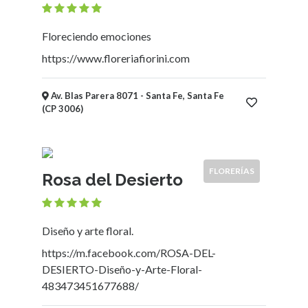
Niños
Mayoristas
Floreciendo emociones
y
Distribuidoras
https://www.floreriafiorini.com
Supermercados,
Mercados,
Av. Blas Parera 8071 - Santa Fe, Santa Fe
Almacenes
(CP 3006)
y
Kioscos
Fotografía
Vidrieras
FLORERÍAS
Rosa del Desierto
Electricidad
-
Iluminación
Diseño y arte floral.
Alimentación
https://m.facebook.com/ROSA-DEL-
-
DESIERTO-Diseño-y-Arte-Floral-
Comidas
483473451677688/
-
Bebidas