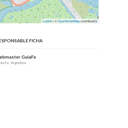
Leaflet
| ©
OpenStreetMap
contributors
ESPONSABLE FICHA
ebmaster GuiaFe
nta Fe
, Argentina