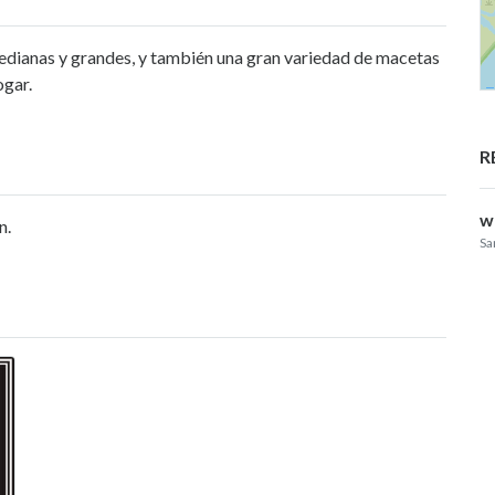
edianas y grandes, y también una gran variedad de macetas
ogar.
R
w
n.
Sa