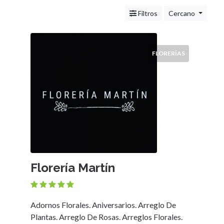
Servicios
(Profesionales
Filtros
Cercano
y
Oficios)
Tecnología
FLORERÍAS
Pizzerías
Turismo
Noticias
e
Información
Salud,
Belleza
y
Cosmética
Florería Martín
Indumentaria
-
Ropa
Mujer,
Adornos Florales. Aniversarios. Arreglo De
Hombre,
Plantas. Arreglo De Rosas. Arreglos Florales.