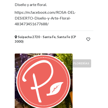
Ubicación
Diseño y arte floral.
https://m.facebook.com/ROSA-DEL-
×
Santa Fe, Santa Fe
DESIERTO-Diseño-y-Arte-Floral-
483473451677688/
Enviar
Suipacha 2720 - Santa Fe, Santa Fe (CP
3000)
FLORERÍAS