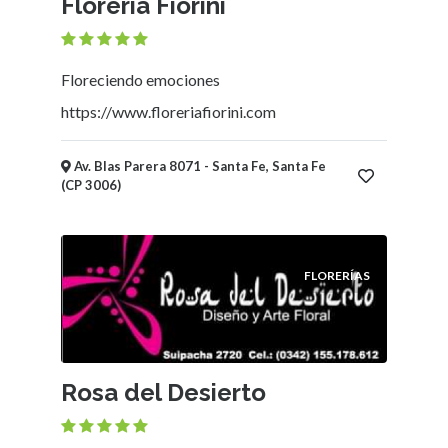
Florería Fiorini
Mueblerías
Hoteles
Asociaciones
Floreciendo emociones
-
https://www.floreriafiorini.com
Entidades
intermedias
Bicicleterías
Av. Blas Parera 8071 - Santa Fe, Santa Fe
Florerías
(CP 3006)
Fábricas
Arte
y
FLORERÍAS
Humanidades
Deportes
y
Recreación
Educación
Rosa del Desierto