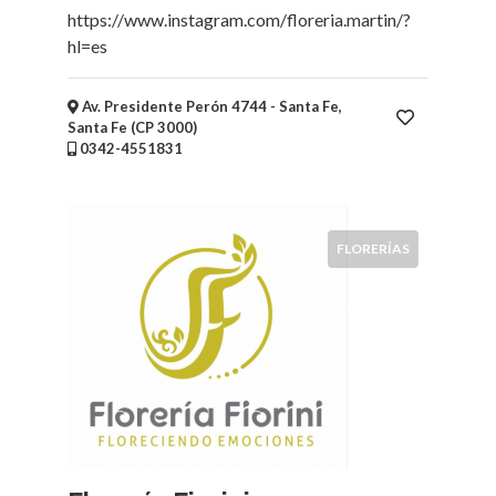
Niños
https://www.instagram.com/floreria.martin/?
Mayoristas
hl=es
y
Distribuidoras
Av. Presidente Perón 4744 - Santa Fe,
Supermercados,
Santa Fe (CP 3000)
Mercados,
0342-4551831
Almacenes
y
Kioscos
Fotografía
FLORERÍAS
Vidrieras
Electricidad
-
Iluminación
Alimentación
-
Comidas
-
Bebidas