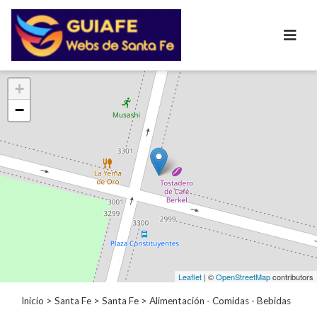
Categorías
+
−
Autos
Inmobiliarias
Clubes
Bares
Restaurantes
Cerrajerías
Constructoras
Academias
Veterinarias
Centros
Leaflet
| ©
OpenStreetMap
contributors
Comerciales
Informática
Inicio
>
Santa Fe
>
Santa Fe
> Alimentación - Comidas - Bebidas