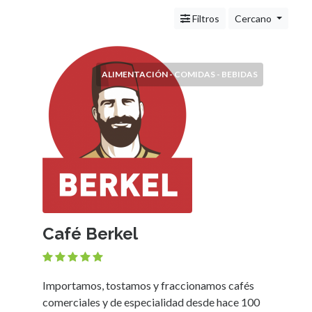
Servicios
(Profesionales
Filtros
Cercano
y
Oficios)
Tecnología
ALIMENTACIÓN - COMIDAS - BEBIDAS
Pizzerías
Turismo
Noticias
e
Información
Salud,
Belleza
y
Cosmética
Café Berkel
Indumentaria
-
Ropa
Mujer,
Importamos, tostamos y fraccionamos cafés
Hombre,
comerciales y de especialidad desde hace 100