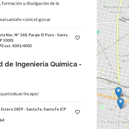
, formación y divulgación de la
al.santafe-conicet.gov.ar
a Nac. N° 168, Paraje El Pozo - Santa
CP 3000)
0 ext. 4001/4003
d de Ingeniería Química -
q.unl.edu.ar/incape/
 Estero 2829 - Santa Fe, Santa Fe (CP
64