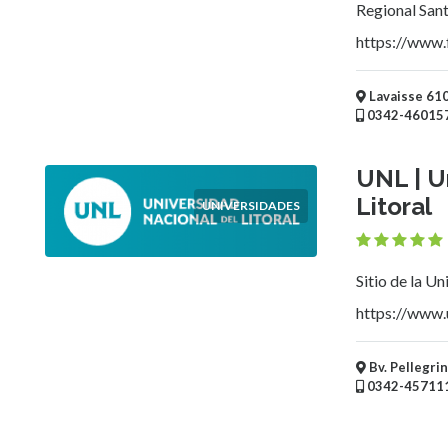
Educativos
Regional Sant
https://www.f
Ubicación
Lavaisse 610 
0342-46015
×
Santa Fe, Santa Fe
UNL | U
Enviar
Litoral
UNIVERSIDADES
Sitio de la Un
https://www.u
Bv. Pellegrin
0342-45711