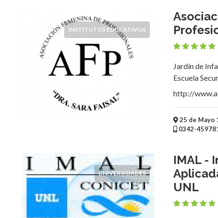
Servicios
(Profesionales
Asociac
y
Profesio
INSTITUTOS EDUCATIVOS
Oficios)
Tecnología
Pizzerías
Jardín de Infa
Turismo
Escuela Secun
Noticias
http://www.af
e
Información
Salud,
25 de Mayo 1
Belleza
0342-45978
y
Cosmética
IMAL - 
Indumentaria
Aplicada
UNIVERSIDADES
-
UNL
Ropa
Mujer,
Hombre,