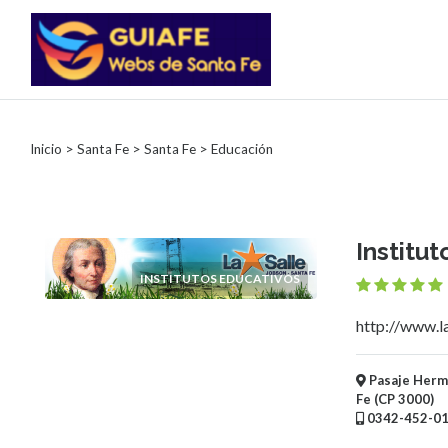
Categorías
Inicio
>
Santa Fe
>
Santa Fe
> Educación
Autos
Inmobiliarias
Clubes
Bares
Institut
Restaurantes
INSTITUTOS EDUCATIVOS
Cerrajerías
Constructoras
http://www.la
Academias
Veterinarias
Centros
Pasaje Herma
Fe (CP 3000)
Comerciales
0342-452-0
Informática