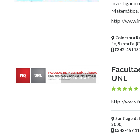
Niños
Investigación
Mayoristas
Matemática.
y
http://www.im
Distribuidoras
Supermercados,
Colectora Rut
Mercados,
Fe, Santa Fe (
Almacenes
0342-451137
y
Kioscos
Faculta
Fotografía
UNL
Vidrieras
UNIVERSIDADES
Electricidad
-
Iluminación
http://www.fi
Alimentación
-
Santiago del
Comidas
3000)
-
0342-457 11
Bebidas