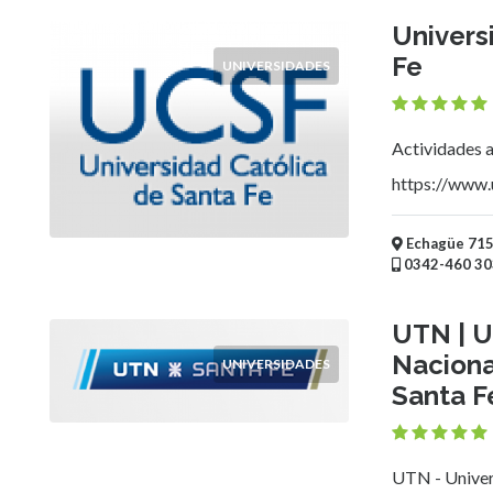
Mueblerías
Univers
Hoteles
Fe
UNIVERSIDADES
Asociaciones
-
Entidades
Actividades 
intermedias
Bicicleterías
https://www.u
Florerías
Fábricas
Echagüe 7151
Arte
0342-460 30
y
Humanidades
UTN | U
Deportes
Naciona
y
UNIVERSIDADES
Recreación
Santa F
Educación
Universidades
Institutos
UTN - Univer