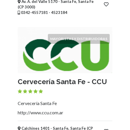
Av. A. del Valle 5170 - Santa Fe, Santa Fe
Ubicación
(CP 3000)
0342-4557181 - 4523184
×
Santa Fe, Santa Fe
Enviar
MAYORISTAS Y DISTRIBUIDORAS
Cervecería Santa Fe - CCU
Cervecería Santa Fe
http://www.ccu.com.ar
Calchines 1401 - Santa Fe, Santa Fe (CP