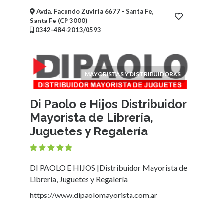
Mueblerías
Avda. Facundo Zuviria 6677 - Santa Fe,
Hoteles
Santa Fe (CP 3000)
0342-484-2013/0593
Asociaciones
-
Entidades
intermedias
MAYORISTAS Y DISTRIBUIDORAS
Bicicleterías
Florerías
Di Paolo e Hijos Distribuidor
Fábricas
Arte
Mayorista de Librería,
y
Juguetes y Regalería
Humanidades
Deportes
y
DI PAOLO E HIJOS |Distribuidor Mayorista de
Recreación
Librería, Juguetes y Regalería
Educación
https://www.dipaolomayorista.com.ar