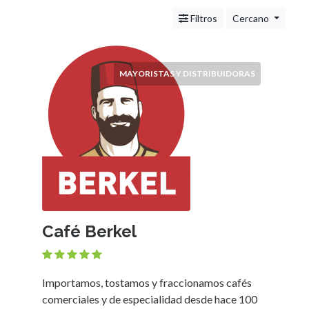
Servicios
(Profesionales
Filtros
Cercano
y
Oficios)
Tecnología
MAYORISTAS Y DISTRIBUIDORAS
Pizzerías
Turismo
Noticias
e
Información
Salud,
Belleza
y
Cosmética
Café Berkel
Indumentaria
-
Ropa
Mujer,
Importamos, tostamos y fraccionamos cafés
Hombre,
comerciales y de especialidad desde hace 100