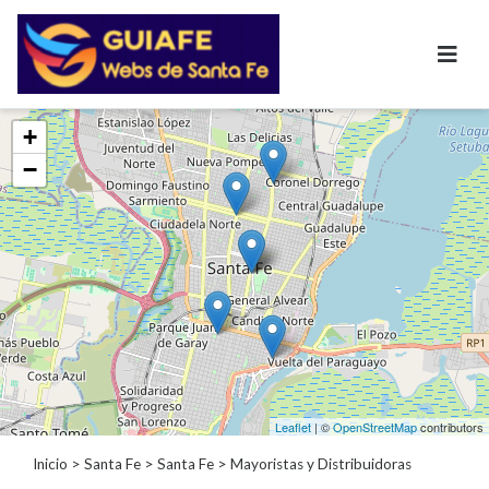
Categorías
+
−
Autos
Inmobiliarias
Clubes
Bares
Restaurantes
Cerrajerías
Constructoras
Academias
Veterinarias
Centros
Leaflet
| ©
OpenStreetMap
contributors
Comerciales
Informática
Inicio
>
Santa Fe
>
Santa Fe
> Mayoristas y Distribuidoras