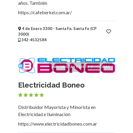
Niños
años. También
Mayoristas
https://cafeberkel.com.ar/
y
Distribuidoras
4 de Enero 3300 - Santa Fe, Santa Fe (CP
Supermercados,
3000)
Mercados,
342-4532584
Almacenes
y
Kioscos
Fotografía
MAYORISTAS Y DISTRIBUIDORAS
Vidrieras
Electricidad
Electricidad Boneo
-
Iluminación
Alimentación
Distribuidor Mayorista y Minorista en
-
Electricidad e Iluminación
Comidas
https://www.electricidadboneo.com.ar
-
Bebidas