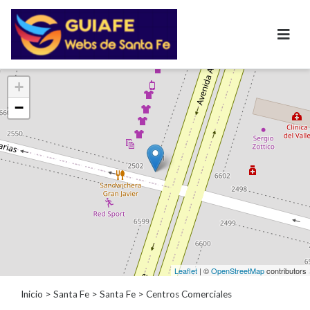
Categorías
+
−
Autos
Inmobiliarias
Clubes
Bares
Restaurantes
Cerrajerías
Constructoras
Academias
Veterinarias
Centros
Leaflet
| ©
OpenStreetMap
contributors
Comerciales
Informática
Inicio
>
Santa Fe
>
Santa Fe
> Centros Comerciales