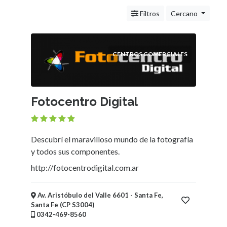
Servicios
(Profesionales
Filtros
Cercano
y
Oficios)
Tecnología
CENTROS COMERCIALES
Pizzerías
Turismo
Noticias
e
Fotocentro Digital
Información
Salud,
Belleza
Descubrí el maravilloso mundo de la fotografía
y
y todos sus componentes.
Cosmética
http://fotocentrodigital.com.ar
Indumentaria
-
Ropa
Av. Aristóbulo del Valle 6601 - Santa Fe,
Santa Fe (CP S3004)
Mujer,
0342-469-8560
Hombre,