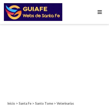
Categorías
Autos
Inmobiliarias
Clubes
Bares
Restaurantes
Cerrajerías
Constructoras
Academias
Veterinarias
Centros
Comerciales
Informática
Inicio
>
Santa Fe
>
Santo Tome
> Veterinarias