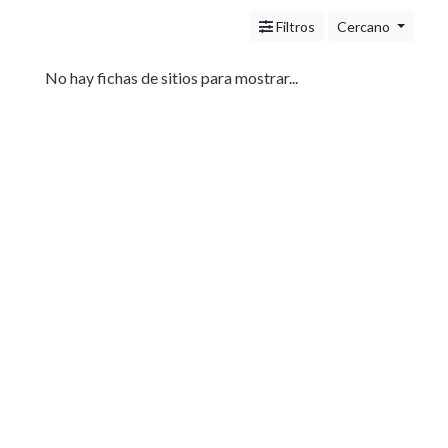
Servicios
(Profesionales
Filtros
Cercano
y
Oficios)
No hay fichas de sitios para mostrar...
Tecnología
Pizzerías
Turismo
Noticias
e
Información
Salud,
Belleza
y
Cosmética
Indumentaria
-
Ropa
Mujer,
Hombre,