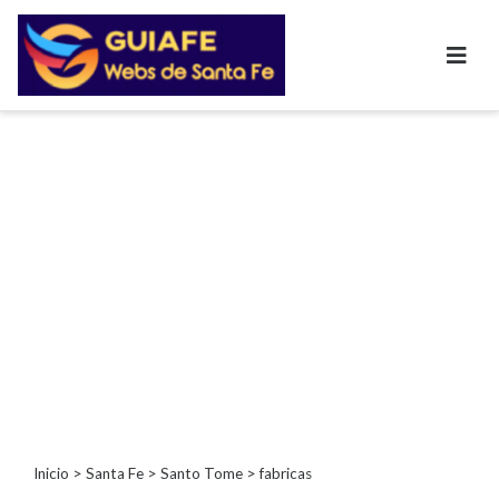
Categorías
Autos
Inmobiliarias
Clubes
Bares
Restaurantes
Cerrajerías
Constructoras
Academias
Veterinarias
Centros
Comerciales
Informática
Inicio
>
Santa Fe
>
Santo Tome
> fabricas