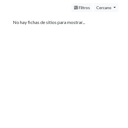
Servicios
(Profesionales
Filtros
Cercano
y
Oficios)
No hay fichas de sitios para mostrar...
Tecnología
Pizzerías
Turismo
Noticias
e
Información
Salud,
Belleza
y
Cosmética
Indumentaria
-
Ropa
Mujer,
Hombre,