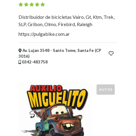
Mueblerías
Hoteles
Distribuidor de bicicletas Vairo, Gt, Ktm, Trek,
Asociaciones
SLP, Gribon, Olmo, Firebird, Raleigh
-
https://pulgabike.com.ar
Entidades
intermedias
Bicicleterías
Av. Lujan 3548 - Santo Tome, Santa Fe (CP
Florerías
3016)
0342-483758
Fábricas
Arte
y
Humanidades
AUTOS
Deportes
y
Recreación
Educación