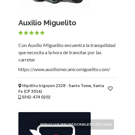
Ubicación
Auxilio Miguelito
×
Santo Tome, Santa Fe
Enviar
Con Auxilio Miguelito encuentra la tranquilidad
que necesita a la hora de transitar por las
carreter
https://www.auxiliomecanicomiguelito.com/
Hipólito Irigoyen 2328 - Santo Tome, Santa
Fe (CP 3016)
0342-474 0202
SERVICIOS (PROFESIONALES Y OFICIOS)