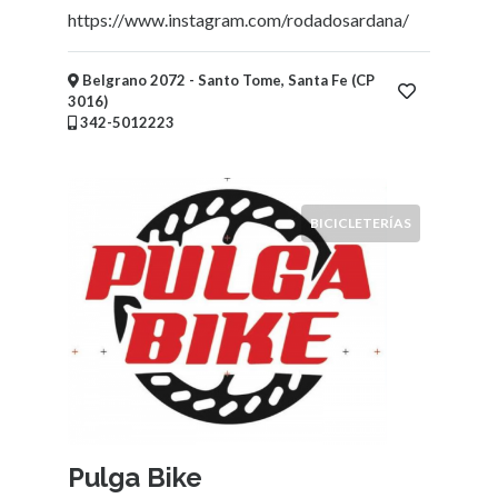
Niños
https://www.instagram.com/rodadosardana/
Mayoristas
y
Belgrano 2072 - Santo Tome, Santa Fe (CP
Distribuidoras
3016)
Supermercados,
342-5012223
Mercados,
Almacenes
y
Kioscos
BICICLETERÍAS
Fotografía
Vidrieras
Electricidad
-
Iluminación
Alimentación
-
Comidas
-
Pulga Bike
Bebidas