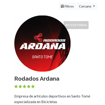
Servicios
(Profesionales
Filtros
Cercano
y
Oficios)
Tecnología
BICICLETERÍAS
Pizzerías
Turismo
Noticias
e
Información
Salud,
Belleza
y
Cosmética
Rodados Ardana
Indumentaria
-
Ropa
Mujer,
Empresa de artículos deportivos en Santo Tomé
Hombre,
especializada en Bicicletas