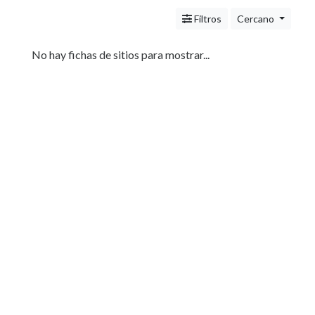
Servicios
(Profesionales
Filtros
Cercano
y
Oficios)
No hay fichas de sitios para mostrar...
Tecnología
Pizzerías
Turismo
Noticias
e
Información
Salud,
Belleza
y
Cosmética
Indumentaria
-
Ropa
Mujer,
Hombre,