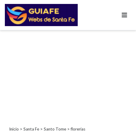
Categorías
Autos
Inmobiliarias
Clubes
Bares
Restaurantes
Cerrajerías
Constructoras
Academias
Veterinarias
Centros
Comerciales
Informática
Inicio
>
Santa Fe
>
Santo Tome
> florerías