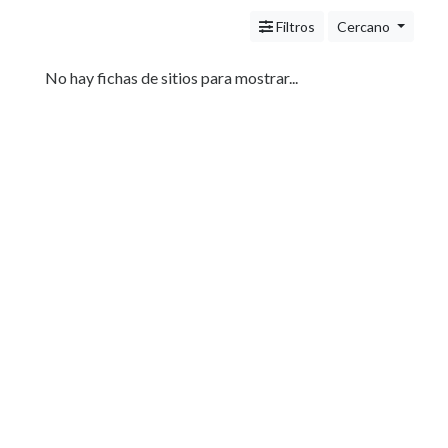
Servicios
(Profesionales
Filtros
Cercano
y
Oficios)
No hay fichas de sitios para mostrar...
Tecnología
Pizzerías
Turismo
Noticias
e
Información
Salud,
Belleza
y
Cosmética
Indumentaria
-
Ropa
Mujer,
Hombre,