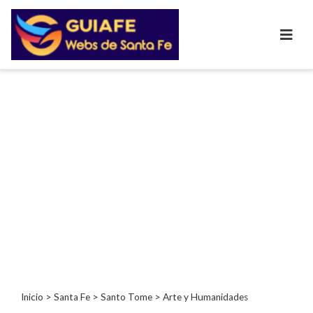
Categorías
Autos
Inmobiliarias
Clubes
Bares
Restaurantes
Cerrajerías
Constructoras
Academias
Veterinarias
Centros
Comerciales
Informática
Inicio
>
Santa Fe
>
Santo Tome
> Arte y Humanidades