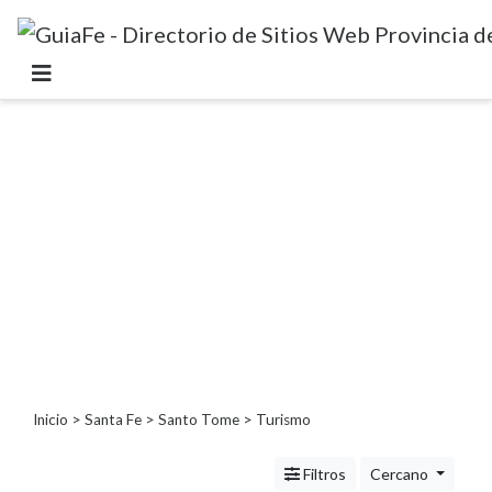
Categorías
Autos
Inmobiliarias
Clubes
Bares
Restaurantes
Cerrajerías
Constructoras
Academias
Veterinarias
Centros
Inicio
>
Santa Fe
>
Santo Tome
> Turismo
Comerciales
Informática
Filtros
Cercano