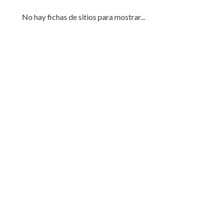
Servicios
(Profesionales
No hay fichas de sitios para mostrar...
y
Oficios)
Tecnología
Pizzerías
Turismo
Hoteles
Agencias-
Empresas
Noticias
e
Información
Salud,
Belleza
y
Cosmética
Indumentaria
-