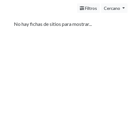
Servicios
(Profesionales
Filtros
Cercano
y
Oficios)
No hay fichas de sitios para mostrar...
Tecnología
Pizzerías
Turismo
Noticias
e
Información
Salud,
Belleza
y
Cosmética
Indumentaria
-
Ropa
Mujer,
Hombre,