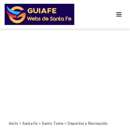
Categorías
Autos
Inmobiliarias
Clubes
Bares
Restaurantes
Cerrajerías
Constructoras
Academias
Veterinarias
Centros
Comerciales
Informática
Inicio
>
Santa Fe
>
Santo Tome
> Deportes y Recreación