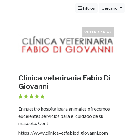
Servicios
(Profesionales
Filtros
Cercano
y
Oficios)
Tecnología
VETERINARIAS
Pizzerías
Turismo
Noticias
e
Información
Salud,
Clínica veterinaria Fabio Di
Belleza
Giovanni
y
Cosmética
Indumentaria
En nuestro hospital para animales ofrecemos
-
excelentes servicios para el cuidado de su
Ropa
mascota. Cont
Mujer,
Hombre,
https://www.clinicavetfabiodigiovanni.com