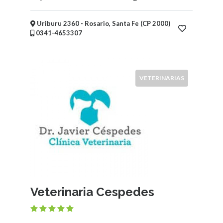
Niños
Mayoristas
Uriburu 2360 - Rosario, Santa Fe (CP 2000)
y
0341-4653307
Distribuidoras
Supermercados,
Mercados,
Almacenes
VETERINARIAS
y
Kioscos
Fotografía
Vidrieras
Electricidad
-
Iluminación
Alimentación
-
Veterinaria Cespedes
Comidas
-
Bebidas