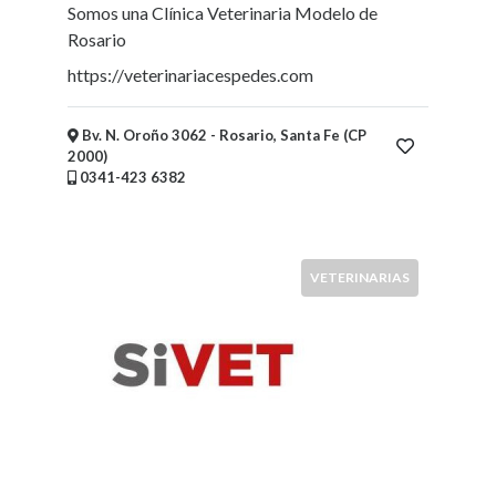
Somos una Clínica Veterinaria Modelo de
Mueblerías
Rosario
Hoteles
Asociaciones
https://veterinariacespedes.com
-
Entidades
Bv. N. Oroño 3062 - Rosario, Santa Fe (CP
intermedias
2000)
Bicicleterías
0341-423 6382
Florerías
Fábricas
Arte
VETERINARIAS
y
Humanidades
Deportes
y
Recreación
Educación