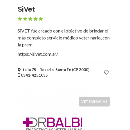
Ubicación
SiVet
×
Rosario, Santa Fe
SiVET fue creado con el objetivo de brindar el
Enviar
más completo servicio médico veterinario, con
la prem
https://sivet.com.ar/
Italia 75 - Rosario, Santa Fe (CP 2000)
0341-4251035
VETERINARIAS