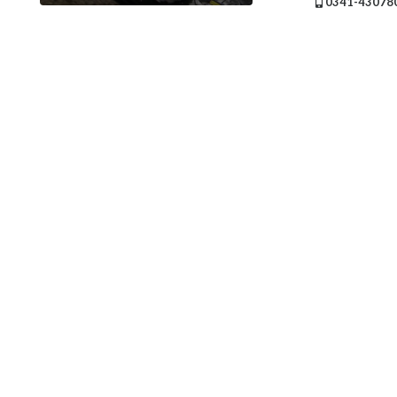
Servicios
0341-43078
(Profesionales
y
Oficios)
Tecnología
Pizzerías
Turismo
Noticias
e
Información
Salud,
Belleza
y
Cosmética
Indumentaria
-
Ropa
Mujer,
Hombre,