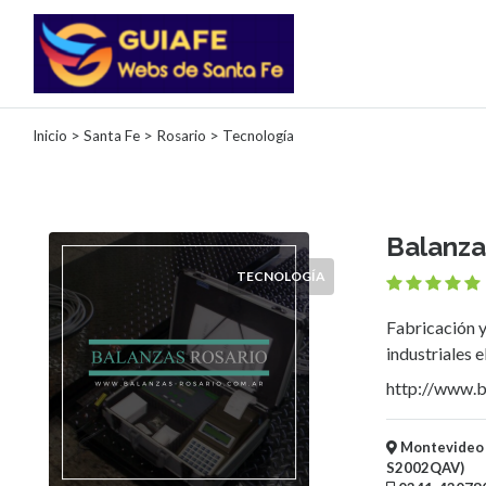
Categorías
Inicio
>
Santa Fe
>
Rosario
> Tecnología
Autos
Inmobiliarias
Clubes
Balanza
Bares
TECNOLOGÍA
Restaurantes
Cerrajerías
Fabricación 
Constructoras
industriales e
Academias
Veterinarias
http://www.b
Centros
Comerciales
Montevideo 4
Informática
S2002QAV)