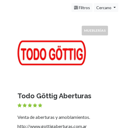
Servicios
(Profesionales
Filtros
Cercano
y
Oficios)
Tecnología
MUEBLERÍAS
Pizzerías
Turismo
Noticias
e
Información
Salud,
Belleza
y
Cosmética
Todo Göttig Aberturas
Indumentaria
-
Ropa
Mujer,
Venta de aberturas y amoblamientos.
Hombre,
http://www.gottigaberturas.com.ar