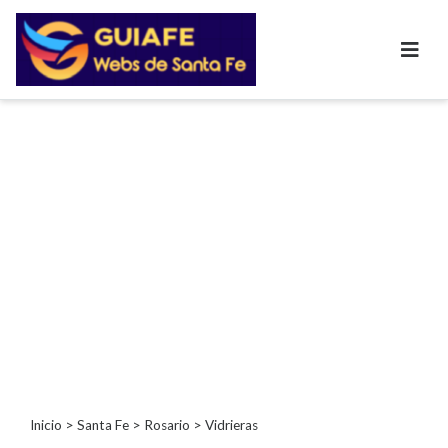
Categorías
Autos
Inmobiliarias
Clubes
Bares
Restaurantes
Cerrajerías
Constructoras
Academias
Veterinarias
Centros
Comerciales
Informática
Inicio
>
Santa Fe
>
Rosario
> Vidrieras