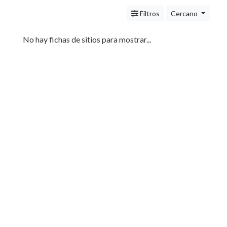
Servicios
(Profesionales
Filtros
Cercano
y
Oficios)
No hay fichas de sitios para mostrar...
Tecnología
Pizzerías
Turismo
Noticias
e
Información
Salud,
Belleza
y
Cosmética
Indumentaria
-
Ropa
Mujer,
Hombre,