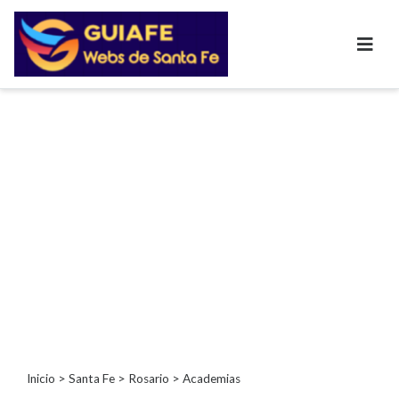
Categorías
Autos
Inmobiliarias
Clubes
Bares
Restaurantes
Cerrajerías
Constructoras
Academias
Veterinarias
Centros
Comerciales
Informática
Inicio
>
Santa Fe
>
Rosario
> Academias