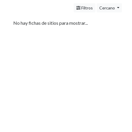
Servicios
(Profesionales
Filtros
Cercano
y
Oficios)
No hay fichas de sitios para mostrar...
Tecnología
Pizzerías
Turismo
Noticias
e
Información
Salud,
Belleza
y
Cosmética
Indumentaria
-
Ropa
Mujer,
Hombre,