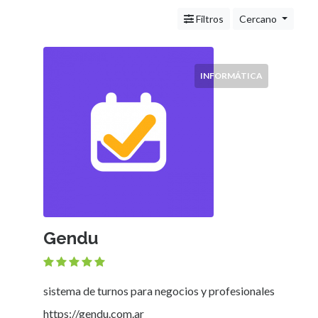
Servicios
(Profesionales
Filtros
Cercano
y
Oficios)
Tecnología
INFORMÁTICA
Pizzerías
Turismo
Noticias
e
Información
Salud,
Belleza
y
Cosmética
Gendu
Indumentaria
-
Ropa
Mujer,
sistema de turnos para negocios y profesionales
Hombre,
https://gendu.com.ar