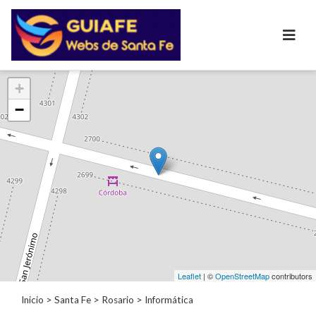
Categorías
+
−
Autos
Inmobiliarias
Clubes
Bares
Restaurantes
Cerrajerías
Constructoras
Academias
Veterinarias
Centros
Leaflet
| ©
OpenStreetMap
contributors
Comerciales
Informática
Inicio
>
Santa Fe
>
Rosario
> Informática