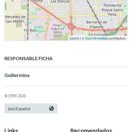
Leaflet
| ©
OpenStreetMap
contributors
RESPONSABLE FICHA
Guillermina
© 1998-2020
Links
Recomendados