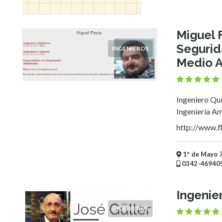
Servicios
(Profesionales
y
Miguel F
Oficios)
Segurid
Profesionales
INGENIEROS
Abogados
Medio 
Arquitectos
Ingenieros
Tecnología
Ingeniero Quí
Pizzerías
Ingeniería Am
Turismo
http://www.f
Noticias
e
1º de Mayo 7
Información
0342-46940
Salud,
Belleza
y
Ingenier
Cosmética
INGENIEROS
Indumentaria