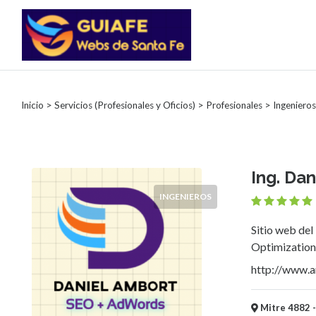
Categorías
Inicio
>
Servicios (Profesionales y Oficios)
>
Profesionales
> Ingenieros
Autos
Inmobiliarias
Clubes
Bares
Ing. Da
Restaurantes
INGENIEROS
Cerrajerías
Constructoras
Sitio web del
Academias
Optimizatio
Veterinarias
Centros
http://www.a
Comerciales
Informática
Mitre 4882 -