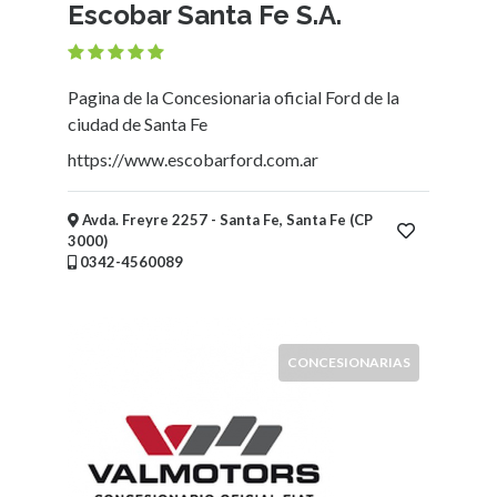
Escobar Santa Fe S.A.
-
Comidas
-
Pagina de la Concesionaria oficial Ford de la
Bebidas
ciudad de Santa Fe
Mueblerías
Hoteles
https://www.escobarford.com.ar
Asociaciones
-
Avda. Freyre 2257 - Santa Fe, Santa Fe (CP
Entidades
3000)
intermedias
0342-4560089
Bicicleterías
Florerías
Fábricas
CONCESIONARIAS
Arte
y
Humanidades
Deportes
y