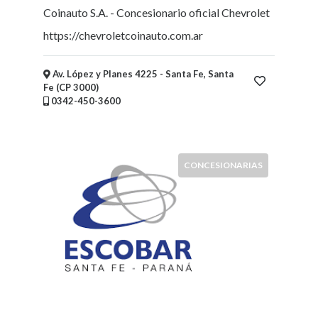
-
Coinauto S.A. - Concesionario oficial Chevrolet
Ropa
https://chevroletcoinauto.com.ar
Mujer,
Hombre,
Niños
Av. López y Planes 4225 - Santa Fe, Santa
Fe (CP 3000)
Mayoristas
0342-450-3600
y
Distribuidoras
Supermercados,
Mercados,
CONCESIONARIAS
Almacenes
y
Kioscos
Fotografía
Vidrieras
Electricidad
-
Iluminación
Alimentación