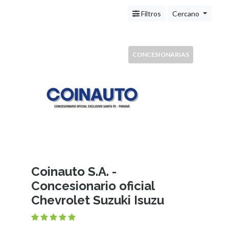
Veterinarias
Centros
Filtros
Cercano
Comerciales
Informática
Servicios
CONCESIONARIAS
(Profesionales
y
Oficios)
Tecnología
Pizzerías
Turismo
Noticias
e
Información
Coinauto S.A. -
Salud,
Concesionario oficial
Belleza
y
Chevrolet Suzuki Isuzu
Cosmética
Indumentaria