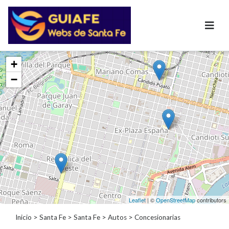
Categorías
+
−
Autos
Concesionarias
Auxilio
Mecánico
Baterías
Inmobiliarias
Clubes
Bares
Restaurantes
Cerrajerías
Leaflet
| ©
OpenStreetMap
contributors
Constructoras
Academias
Inicio
>
Santa Fe
>
Santa Fe
>
Autos
> Concesionarias