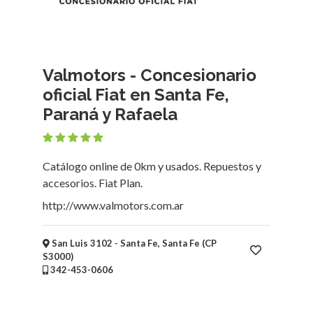
Recreación
Educación
Valmotors - Concesionario
Ubicación
oficial Fiat en Santa Fe,
Paraná y Rafaela
×
Santa Fe, Santa Fe
Enviar
Catálogo online de 0km y usados. Repuestos y
accesorios. Fiat Plan.
http://www.valmotors.com.ar
San Luis 3102 - Santa Fe, Santa Fe (CP
S3000)
342-453-0606