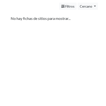
Servicios
(Profesionales
Filtros
Cercano
y
Oficios)
No hay fichas de sitios para mostrar...
Tecnología
Pizzerías
Turismo
Hoteles
Agencias-
Empresas
Noticias
e
Información
Salud,
Belleza
y
Cosmética
Indumentaria
-