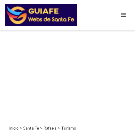
Categorías
Autos
Inmobiliarias
Clubes
Bares
Restaurantes
Cerrajerías
Constructoras
Academias
Veterinarias
Centros
Comerciales
Informática
Inicio
>
Santa Fe
>
Rafaela
> Turismo