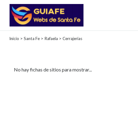
Categorías
Inicio
>
Santa Fe
>
Rafaela
> Cerrajerías
Autos
Inmobiliarias
Clubes
No hay fichas de sitios para mostrar...
Bares
Restaurantes
Cerrajerías
Constructoras
Academias
Veterinarias
Centros
Comerciales
Informática