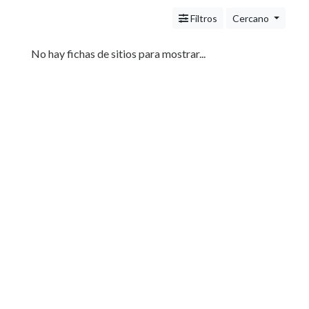
Servicios
(Profesionales
Filtros
Cercano
y
Oficios)
No hay fichas de sitios para mostrar...
Tecnología
Pizzerías
Turismo
Noticias
e
Información
Salud,
Belleza
y
Cosmética
Indumentaria
-
Ropa
Mujer,
Hombre,