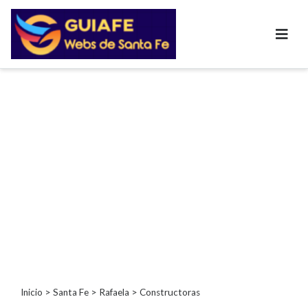
Categorías
Autos
Inmobiliarias
Clubes
Bares
Restaurantes
Cerrajerías
Constructoras
Academias
Veterinarias
Centros
Comerciales
Informática
Inicio
>
Santa Fe
>
Rafaela
> Constructoras