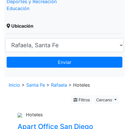
Deportes y Recreación
Educación
Ubicación
Enviar
Leaflet
+
Inicio
>
Santa Fe
>
Rafaela
> Hoteles
−
Filtros
Cercano
Hoteles
Apart Office San Diego