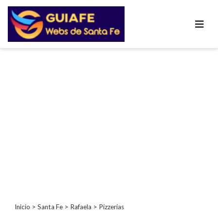
Categorías
Autos
Inmobiliarias
Clubes
Bares
Restaurantes
Cerrajerías
Constructoras
Academias
Veterinarias
Centros
Comerciales
Informática
Inicio
>
Santa Fe
>
Rafaela
> Pizzerías