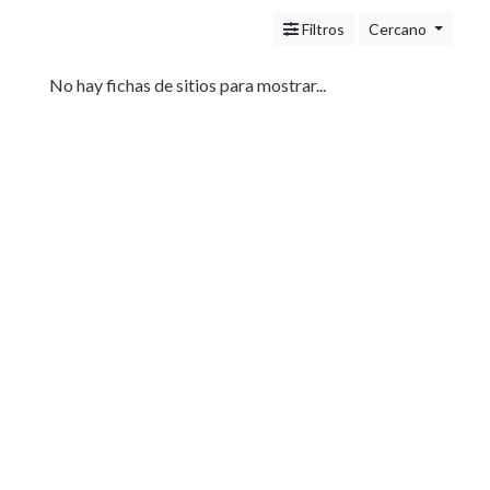
Servicios
(Profesionales
Filtros
Cercano
y
Oficios)
No hay fichas de sitios para mostrar...
Tecnología
Pizzerías
Turismo
Noticias
e
Información
Salud,
Belleza
y
Cosmética
Indumentaria
-
Ropa
Mujer,
Hombre,