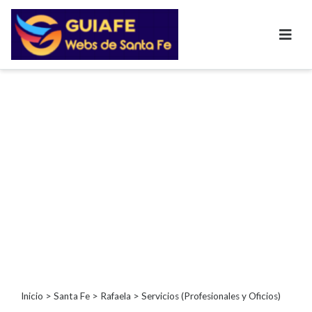
Categorías
Autos
Inmobiliarias
Clubes
Bares
Restaurantes
Cerrajerías
Constructoras
Academias
Veterinarias
Centros
Comerciales
Informática
Inicio
>
Santa Fe
>
Rafaela
> Servicios (Profesionales y Oficios)