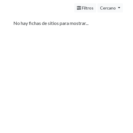
Servicios
(Profesionales
Filtros
Cercano
y
Oficios)
No hay fichas de sitios para mostrar...
Profesionales
Agencias
de
Marketing
Tecnología
Pizzerías
Turismo
Noticias
e
Información
Salud,
Belleza
y
Cosmética
Indumentaria