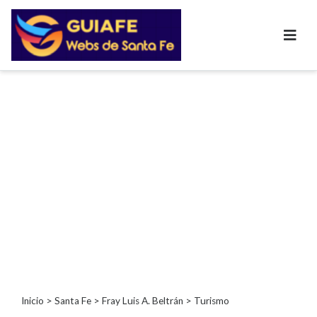
Categorías
Autos
Inmobiliarias
Clubes
Bares
Restaurantes
Cerrajerías
Constructoras
Academias
Veterinarias
Centros
Comerciales
Informática
Inicio
>
Santa Fe
>
Fray Luis A. Beltrán
> Turismo