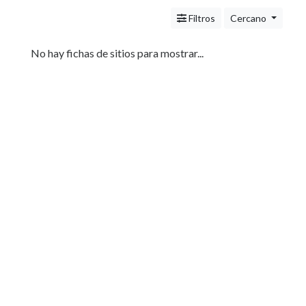
Servicios
(Profesionales
Filtros
Cercano
y
Oficios)
No hay fichas de sitios para mostrar...
Tecnología
Pizzerías
Turismo
Hoteles
Agencias-
Empresas
Noticias
e
Información
Salud,
Belleza
y
Cosmética
Indumentaria
-