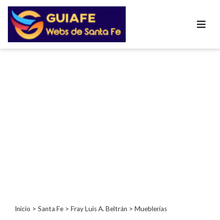
Categorías
Autos
Inmobiliarias
Clubes
Bares
Restaurantes
Cerrajerías
Constructoras
Academias
Veterinarias
Centros
Comerciales
Informática
Inicio
>
Santa Fe
>
Fray Luis A. Beltrán
> Mueblerías