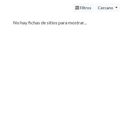
Servicios
(Profesionales
Filtros
Cercano
y
Oficios)
No hay fichas de sitios para mostrar...
Tecnología
Pizzerías
Turismo
Noticias
e
Información
Salud,
Belleza
y
Cosmética
Indumentaria
-
Ropa
Mujer,
Hombre,