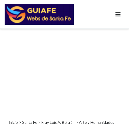
Categorías
Autos
Inmobiliarias
Clubes
Bares
Restaurantes
Cerrajerías
Constructoras
Academias
Veterinarias
Centros
Comerciales
Informática
Inicio
>
Santa Fe
>
Fray Luis A. Beltrán
> Arte y Humanidades