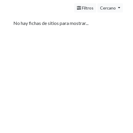
Servicios
(Profesionales
Filtros
Cercano
y
Oficios)
No hay fichas de sitios para mostrar...
Tecnología
Pizzerías
Turismo
Noticias
e
Información
Salud,
Belleza
y
Cosmética
Indumentaria
-
Ropa
Mujer,
Hombre,