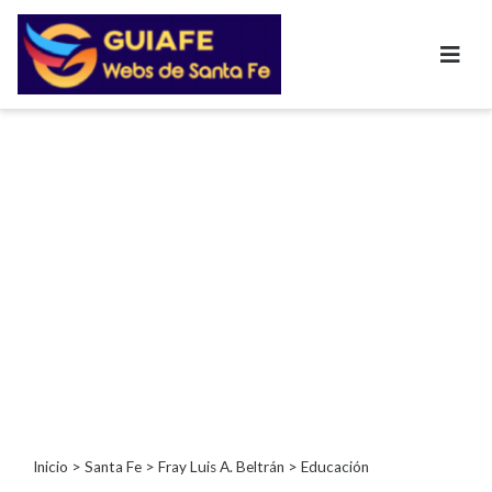
Categorías
Autos
Inmobiliarias
Clubes
Bares
Restaurantes
Cerrajerías
Constructoras
Academias
Veterinarias
Centros
Comerciales
Informática
Inicio
>
Santa Fe
>
Fray Luis A. Beltrán
> Educación