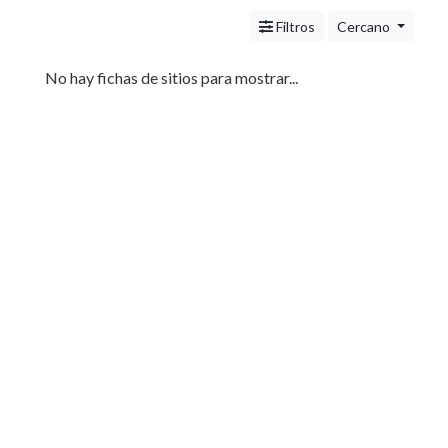
Servicios
(Profesionales
Filtros
Cercano
y
Oficios)
No hay fichas de sitios para mostrar...
Tecnología
Pizzerías
Turismo
Noticias
e
Información
Salud,
Belleza
y
Cosmética
Indumentaria
-
Ropa
Mujer,
Hombre,